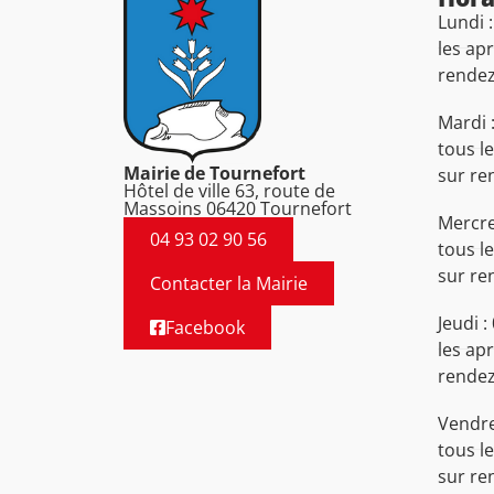
Lundi 
les ap
rende
Mardi 
tous l
Mairie de Tournefort
sur re
Hôtel de ville 63, route de
Massoins 06420 Tournefort
Mercre
04 93 02 90 56
tous l
sur re
Contacter la Mairie
Jeudi 
Facebook
les ap
rende
Vendre
tous l
sur re