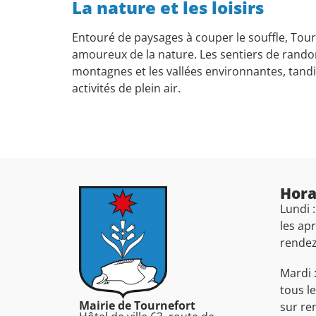
La nature et les loisirs
Entouré de paysages à couper le souffle, Tour
amoureux de la nature. Les sentiers de rand
montagnes et les vallées environnantes, tandis 
activités de plein air.
Hora
Lundi 
les ap
rende
Mardi 
tous l
Mairie de Tournefort
sur re