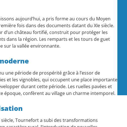
naissons aujourd’hui, a pris forme au cours du Moyen
remière fois dans des documents datant du XIe siècle.
r d’un château fortifié, construit pour protéger les
nts dans la région. Les remparts et les tours de guet
 sur la vallée environnante.
 moderne
u une période de prospérité grâce à l’essor de
aies et les vignobles, qui occupent une place importante
velopper durant cette période. Les ruelles pavées et
tte époque, confèrent au village un charme intemporel.
isation
e siècle, Tournefort a subi des transformations
on caractère rural, l’introduction de nouvelles